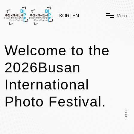
KOR
|
EN
M
e
n
u
Welcome to the
2026
Busan
International
Photo Festival.
SCROLL