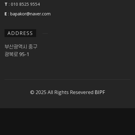
T
: 010 8525 9554
E
:
bapakor@naver.com
ADDRESS
부산광역시 중구
광복로 95-1
© 2025 All Rights Resevered
BIPF