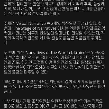
진제’에 참여한다. 현실과 허구의 경계에서 기억과 추억, 상상과
기록, 역사와 문화, 그리고 전쟁에 관한 담론까지 시대를 관통하
는 작가적 시선을 선보일 예정이다.
주제전 ‘Visual Narrative’는 2개의 섹션으로 구성돼 있다. 첫
번째 ‘The Stage of Narratives’에서는 연출된 한 장의 프레임
속에서 만나는 허구가 현실보다 얼마나 더 리얼할 수 있는지, 작
가의 적극적 개입으로 서사적 완성도를 높인 작품들로 꾸며진
다.
두 번째 섹션 ‘Narratives of the War in Ukraine’은 우크라이
나 전쟁을 배경으로 한 국내 최초의 기획전시로 인간과 전쟁, 불
안과 공포, 하지만 그것을 이겨낸 인간의 의지와 일상의 삶까지
생생한 현실이지만 오히려 허구의 세상처럼 낯설게 다가오는 전
쟁의 풍경과 마주할 수 있다.
‘부산초대작가 2인전’에서는 최민식·이경희 작가의 작품을 만나
볼 수 있다. 청소년 특별전과 25개 부스로 구성된 자유전도 마련
된다.
‘부산국제사진제’ 조직위윈회 위원장 백성욱은 “작가는 작품으
로 여러분과 소통하고 이야기 나누고 싶어한다. ‘부산국제사진