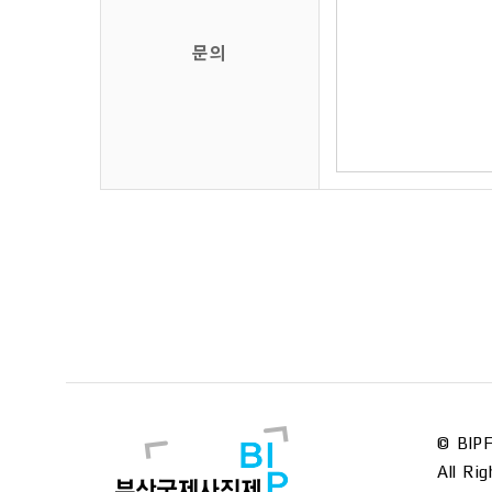
문의
©
BIPF
All Ri