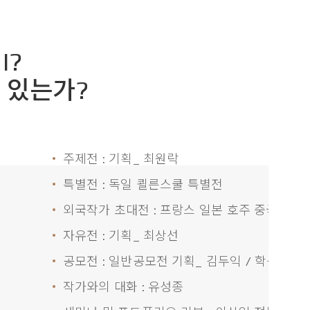
I?
 있는가?
주제전 : 기획_ 최원락
특별전 : 독일 쾰른스쿨 특별전
외국작가 초대전 : 프랑스 일본 호주 중국 대만
자유전 : 기획_ 최상선
공모전 : 일반공모전 기획_ 김두익 / 학생공모
작가와의 대화 : 유성종