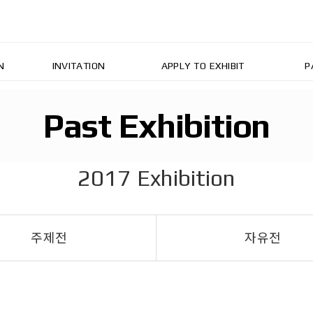
N
INVITATION
APPLY TO EXHIBIT
P
Past Exhibition
2017 Exhibition
주제전
자유전